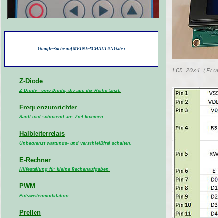
Google-Suche auf MEINE-SCHALTUNG.de :
LCD 20x4 (Fro
Z-Diode
Z-Diode - eine Diode, die aus der Reihe tanzt.
Frequenzumrichter
Sanft und schonend ans Ziel kommen.
Halbleiterrelais
Unbegrenzt wartungs- und verschleißfrei schalten.
E-Rechner
Hilfestellung für kleine Rechenaufgaben.
PWM
Pulsweitenmodulation.
Prellen