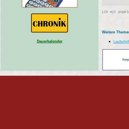
LCD mit angel
Weitere Theme
Dauerkalender
Laufschri
Goog