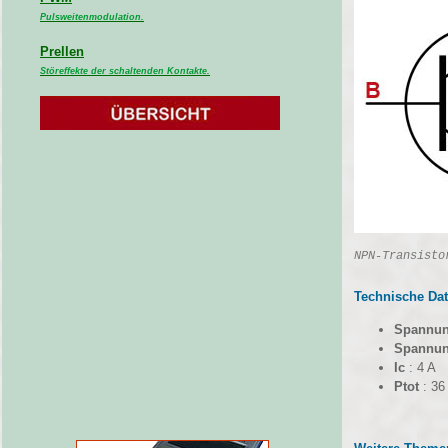
Pulsweitenmodulation.
Prellen
Störeffekte der schaltenden Kontakte.
NPN-Transisto
Technische Dat
Spannun
Spannung
Ic
: 4 A
Ptot
: 36