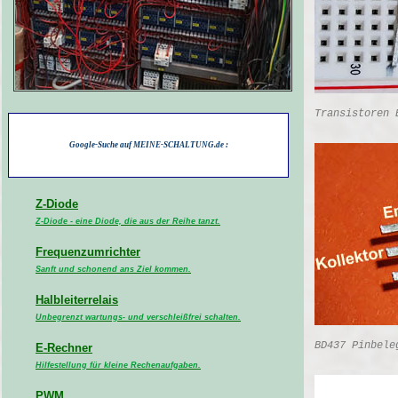
Transistoren 
Google-Suche auf MEINE-SCHALTUNG.de :
Z-Diode
Z-Diode - eine Diode, die aus der Reihe tanzt.
Frequenzumrichter
Sanft und schonend ans Ziel kommen.
Halbleiterrelais
Unbegrenzt wartungs- und verschleißfrei schalten.
BD437 Pinbele
E-Rechner
Hilfestellung für kleine Rechenaufgaben.
PWM