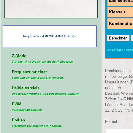
Elementena
Klasse r
Kombinatio
Google-Suche auf MEINE-SCHALTUNG.de :
Berechnen
Die Eingaben erfol
Z-Diode
Z-Diode - eine Diode, die aus der Reihe tanzt.
Kombinationen 
Frequenzumrichter
r in beliebiger 
Sanft und schonend ans Ziel kommen.
Umstellungen (P
enthalten.
Halbleiterrelais
Beispiel: Wie v
Unbegrenzt wartungs- und verschleißfrei schalten.
Ziffern 2,4,5 bil
PWM
Lösung: Aus den
22, 24, 25, 44, 
Pulsweitenmodulation.
Prellen
Formel:
Störeffekte der schaltenden Kontakte.