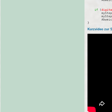
        Abweic
              
if
 (
digita
        myStep
        myStep
        Abweic
Kurzvideo zur 