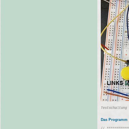
Testschaltung
Das Programm
// ***********