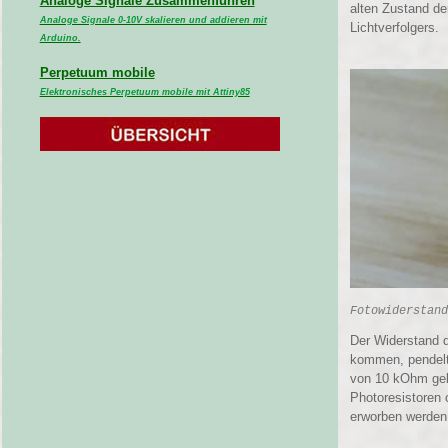
Analoge Signale Zusammenführen
alten Zustand de
Analoge Signale 0-10V skalieren und addieren mit
Lichtverfolgers.
Arduino.
Perpetuum mobile
Elektronisches Perpetuum mobile mit Attiny85
Fotowiderstand
Der Widerstand d
kommen, pendelt 
von 10 kOhm geb
Photoresistoren 
erworben werden