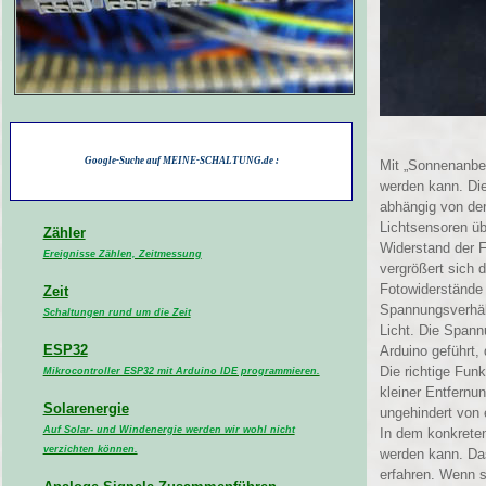
Google-Suche auf MEINE-SCHALTUNG.de :
Mit „Sonnenanbet
werden kann. Die
abhängig von der
Lichtsensoren üb
Zähler
Widerstand der F
Ereignisse Zählen, Zeitmessung
vergrößert sich 
Fotowiderstände 
Zeit
Spannungsverhäl
Schaltungen rund um die Zeit
Licht. Die Span
ESP32
Arduino geführt,
Die richtige Fun
Mikrocontroller ESP32 mit Arduino IDE programmieren.
kleiner Entfernun
Solarenergie
ungehindert von 
Auf Solar- und Windenergie werden wir wohl nicht
In dem konkreten
verzichten können.
werden kann. Das
erfahren. Wenn s