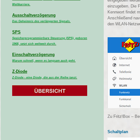
eingegeben werden
Weltkarriere.
einzugeben. Die F
Kennwort findet 
Ausschaltverzögerung
Anschließend nav
Das Geheimnis des verlängerten Signals.
den WLAN-Netzwer
SPS
Speicherprogrammierbare Steuerung (SPS), geboren
1968, setzt sich weltweit durch.
Einschaltverzögerung
Warum schnell, wenn es langsam auch geht.
Z-Diode
Z-Diode - eine Diode, die aus der Reihe tanzt.
Zu Fritz!Box – Be
Schaltplan