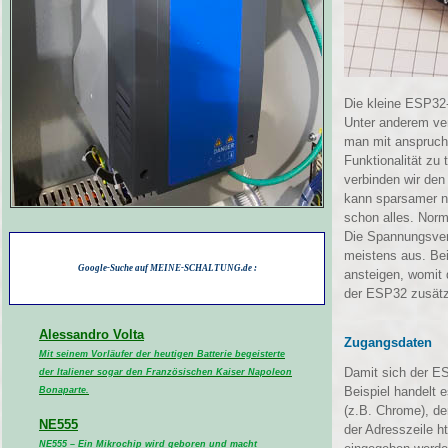
Die kleine ESP32-
Unter anderem ver
man mit anspruch
Funktionalität zu
verbinden wir den 
kann sparsamer ni
schon alles. Nor
Die Spannungsverso
meistens aus. Bei
Google-Suche auf MEINE-SCHALTUNG.de :
ansteigen, womit 
der ESP32 zusätz
Alessandro Volta
Zugangsdaten
Mit seinem Vorläufer der heutigen Batterie begeisterte
Damit sich der ES
der Italiener sogar den Französischen Kaiser Napoleon
Beispiel handelt 
Bonaparte.
(z.B. Chrome), de
NE555
der Adresszeile ht
NE555 – Ein Mikrochip wird geboren und macht