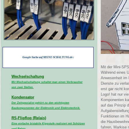
Google-Suche auf MEINE-SCHALTUNG.de :
Mit der Mini-SPS
Während eines Ur
Wechselschaltung
Anwesenheit im H
Mit Wechselschaltung schaltet man einen Verbraucher
Dienste zu verla
von zwei Stellen.
erst gar nicht k
Logo! hat nur vi
Kondensator
Komponenten kann
Der Zeitspezialist gehört zu den wichtigsten
auf das Prinzip
Baukomponenten der Elektronik und Elektrotechnik.
Aufgabenstellung 
Funktionen im Ha
RS-Flipflop (Relais)
die Hausbewohner
Eine einfache bistabile Kippstufe realisiert mit Schützen
fahren, Markise 
und Relais.