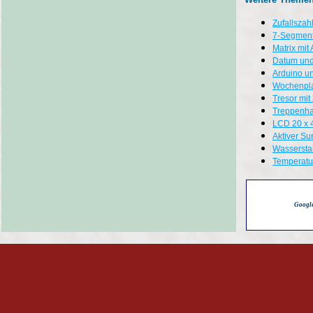
Zufallszah
7-Segment
Matrix mit
Datum und
Arduino u
Wochenpl
Tresor mit
Treppenh
LCD 20 x 
Aktiver Su
Wasserst
Temperatu
Googl