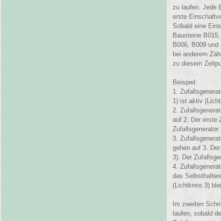
zu laufen. Jede 
erste Einschaltv
Sobald eine Eins
Bausteine B015, 
B006, B009 und 
bei anderem Zähl
zu diesem Zeitpu
Beispiel:
1. Zufallsgenerat
1) ist aktiv (Licht
2. Zufallsgenera
auf 2. Der erste
Zufallsgenerator l
3. Zufallsgenera
gehen auf 3. Der
3). Der Zufallsgen
4. Zufallsgenera
das Selbsthalter
(Lichtkreis 3) bl
Im zweiten Schri
laufen, sobald de