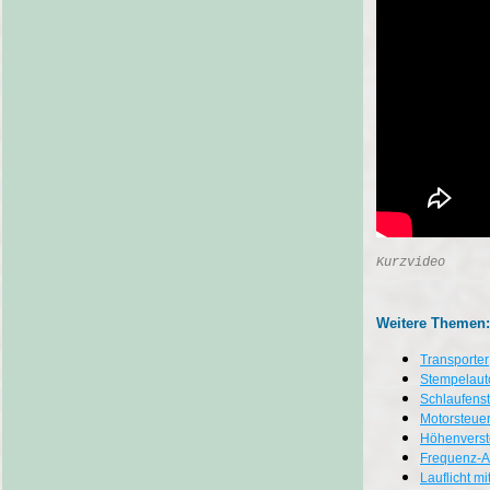
Kurzvideo
Weitere Themen:
Transporter
Stempelaut
Schlaufens
Motorsteue
Höhenverste
Frequenz-
Lauflicht m