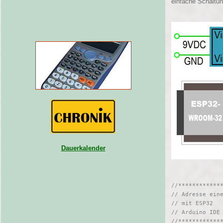
einfache Schaltu
Dauerkalender
//************
// Adresse ein
// mit ESP32
// Arduino IDE
//************