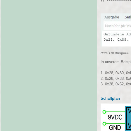
Monitorausgabe
In unserem Beispi
1. 0x28, 0x89, 0
2. 0x28, 0x38, 0
3. 0x28, 0x52, 0
Schaltplan