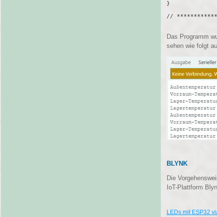
}    

// ************
Das Programm wurd
sehen wie folgt a
BLYNK
Die Vorgehensweis
IoT-Plattform Bly
LEDs mit ESP32 v