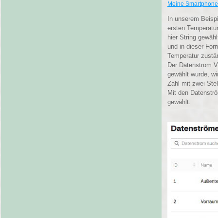
Meine Smartphone 
In unserem Beispi
ersten Temperatur
hier String gewäh
und in dieser For
Temperatur zustän
Der Datenstrom V2
gewählt wurde, wi
Zahl mit zwei St
Mit den Datenströ
gewählt.