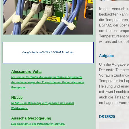
In dem Versuch ko
beobachten kann. 
die Temperaturen 
ESP32, der über e
ermittelten Tempe
Temperatursensor
wir uns auf die I
Google-Suche auf MEINE-SCHALTUNG.de :
Aufgabe
Um die Aufgabe et
Der erste Tempera
Alessandro Volta
Vorraum zuständig
Mit seinem Vorläufer der heutigen Batterie begeisterte
Temperatur im Lag
der Italiener sogar den Französischen Kaiser Napoleon
Heizung und einen
Bonaparte.
mit zwei Leuchtdi
auch die Tatsache
NE555
im Lager in Form 
NE555 – Ein Mikrochip wird geboren und macht
Weltkarriere.
DS18B20
Ausschaltverzögerung
Das Geheimnis des verlängerten Signals.