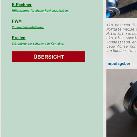
E-Rechner
Hilfestellung für kleine Rechenaufgaben.
PWM
Als Messrad fu
Pulsweitenmodulation.
Normalerweise 
Material rutsc
Prellen
als eine Gummi
Komposition eh
Störeffekte der schaltenden Kontakte.
Lego-Achse mon
verbunden ist.
Impulsgeber