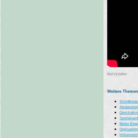
Kurzvideo
Weitere Themen
Schrittmot
Abstandsm
Gleichstro
Sonnenanb
Motor-Exp
Drehzahlm
Höhenverst