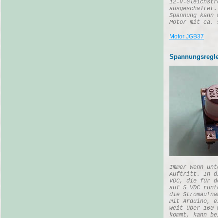
12-V-Gleichstr
ausgeschaltet.
Spannung kann 
Motor mit ca. 
Motor JGB37
Spannungsregl
Immer wenn unt
Auftritt. In d
VDC, die für d
auf 5 VDC runt
die Stromaufna
mit Arduino, e
weit über 100 
kommt, kann be