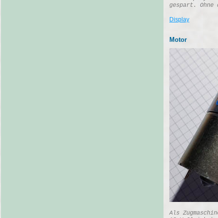
gespart. Ohne 
Display
Motor
Als Zugmaschin