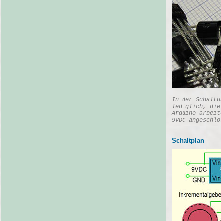
In der Schaltu
lediglich, die
Arduino arbeit
9VDC angeschlo
Schaltplan