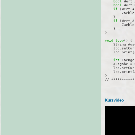
bool
 Wert_
bool
 Wert_
if
 (Wert_A
        Zaehler
    }

if
 (Wert_A
        Zaehler
    }

}

void loop
() {

    String Aus
    lcd.setCur
    lcd.print(
int 
Laenge
    Ausgabe = 
    lcd.setCur
    lcd.print(
}       

// ***********
Kurzvideo