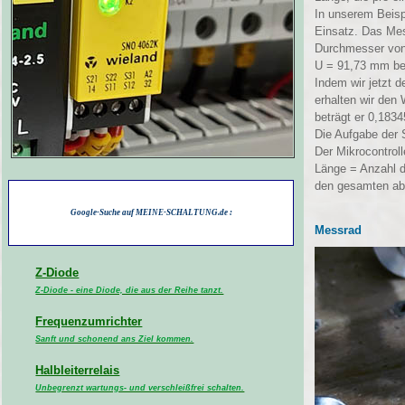
In unserem Beis
Einsatz. Das Mes
Durchmesser von
U = 91,73 mm bet
Indem wir jetzt 
erhalten wir den 
beträgt er 0,183
Die Aufgabe der S
Der Mikrocontrol
Länge = Anzahl d
den gesamten ab
Google-Suche auf MEINE-SCHALTUNG.de :
Messrad
Z-Diode
Z-Diode - eine Diode, die aus der Reihe tanzt.
Frequenzumrichter
Sanft und schonend ans Ziel kommen.
Halbleiterrelais
Unbegrenzt wartungs- und verschleißfrei schalten.