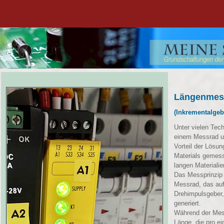
Längenmes
(Inkrementalgeb
Unter vielen Tec
einem Messrad un
Vorteil der Lösu
Materials gemess
langen Materialie
Das Messprinzip 
Messrad, das auf
Drehimpulsgeber,
generiert.
Während der Mess
Länge, die pro ei