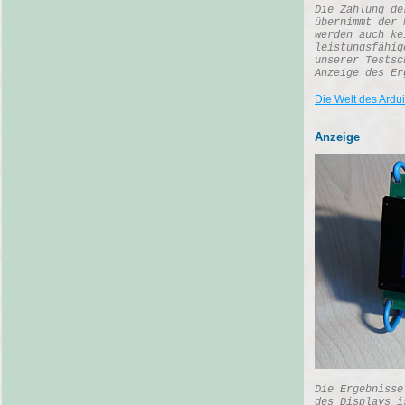
Die Zählung de
übernimmt der 
werden auch ke
leistungsfähig
unserer Testsc
Anzeige des Er
Die Welt des Ardu
Anzeige
Die Ergebnisse
des Displays i