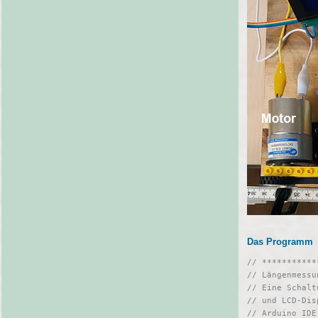
Das Programm
// ***********
// Längenmessu
// Eine Schalt
// und LCD-Dis
// Arduino IDE