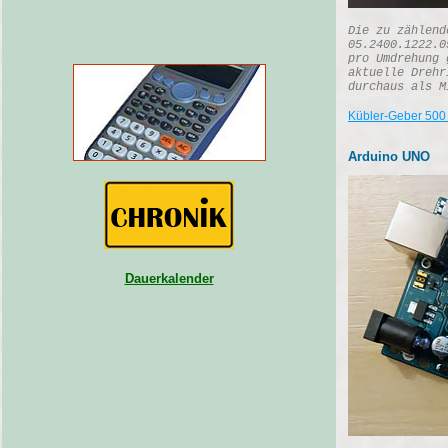
Die zu zählend
05.2400.1222.0
pro Umdrehung 
aktuelle Drehr
durchaus als M
Kübler-Geber 500
Arduino UNO
Dauerkalender