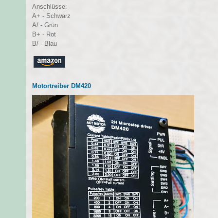
Anschlüsse:
A+ - Schwarz
A/ - Grün
B+ - Rot
B/ - Blau
Motortreiber DM420