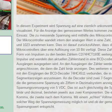
In diesem Experiment wird Spannung auf eine ziemlich unkonven
visualisiert. Für die Anzeige des gemessenen Wertes kommen 
Einsatz. Die zu messende Spannung wird mithilfe des Mikrocontr
Der Mikrocontroller wandelt intern den analogen Wert in eine Zahl
und 1023 annehmen kann. Dies ist darauf zurückzuführen, dass d
Mikrocontrollers über eine Auflösung von 10 Bit verfügt. Diese Za
Form von Impulsen zu den beiden Zählern CD74HCT193E weitergel
Impulse und wandeln den aktuellen Zählerstand in eine BCD-codier
Ausgängen ausgegeben wird. An den Ausgängen der Zähler werde
angeschlossen, die dann die Zahl binär anzeigen. Des weiterem s
mit den Eingängen der BCD-Decoder 74HC4511 verbunden, die in d
Segmentanzeigen anzusteuern. An die Decoder sind zwei 7-Segm
die die gemessene Spannung als Ziffern in Dezimalsystem anzeig
Spannungsversorgung von 5 VDC. Das ist auch gleichzeitig die 
binär und dezimal, bestehen jeweils aus zwei Komponenten. Die 
Komma, die zweite nach dem Komma. Mit einem „echten“ Voltmeter
solcher Weg der Spannungsmessung möglich ist und ob der geme
Spannungswert entspricht.
ren.