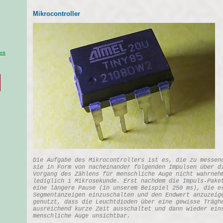
Mikrocontroller
ern
Die Aufgabe des Mikrocontrollers ist es, die zu messen
sie in Form von nacheinander folgenden Impulsen über d
Vorgang des Zählens für menschliche Auge nicht wahrneh
lediglich 1 Mikrosekunde. Erst nachdem die Impuls-Pake
eine längere Pause (in unserem Beispiel 250 ms), die e
Segmentanzeigen einzuschalten und den Endwert anzuzeig
genutzt, dass die Leuchtdioden über eine gewisse Trägh
ausreichend kurze Zeit ausschaltet und dann wieder ein
menschliche Auge unsichtbar.