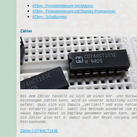
ATtiny - Programmierung mit Arduino
ATtiny - Programmierung mit Diamex-Programmer.
ATtiny - Schaltungen
Zähler
Bei dem Zähler handelt es sich um einen Vor- und Rückw
Richtungen zählen kann, wird in unserer Schaltung nich
Gefahr, dass sich ein Impuls „verliert“ und eine Fehla
nur vorwärts gezählt. Damit die Methode wiederum zum E
neues Impuls-Paket in Empfang genommen werden kann, ge
die Zähler also mit 0. Damit auch der Reset-Vorgang un
Mikrosekunde.
Zähler CD74HCT193E