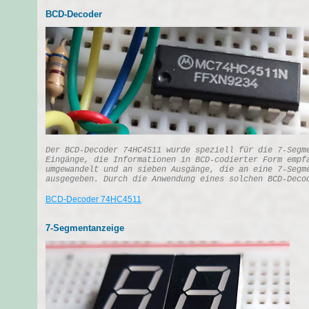
BCD-Decoder
Der BCD-Decoder 74HC4511 wurde speziell für die 7-Segm
Eingänge, die Informationen in BCD-codierter Form empf
umgewandelt und an sieben Ausgänge, die an eine 7-Segm
ausgegeben. Durch die Anwendung eines solchen BCD-Deco
BCD-Decoder 74HC4511
7-Segmentanzeige