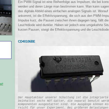
Ein PWM-Signal ist eine Reihenfolge aus Impulsen, die bei kons
werden und deren Länge man bestimmen kann. Man kann sagen
das digitale Abbild eines einfachen analogen Signals ist. Wora
ankommt, ist die Effektivspannung, die sich aus den PWM-Impul
Impulse kurz, die Pausen zwischen ihnen dagegen lang, fällt die
Leuchtdiode wird dunkler. Haben wir jedoch eine umgekehrte Situ
kurzen Pausen, steigt die Effektivspannung und die Leuchtdiode w
CD40106BE
ht?
Der Hauptakteur unserer Schaltung ist die integrierte
beinhaltet sechs NOT-Gatter, die separat benutzt werd
Komponenten ausgestattet sind. Die Ausgänge können mi
reicht für unser Experiment. Bei größeren Belastungen