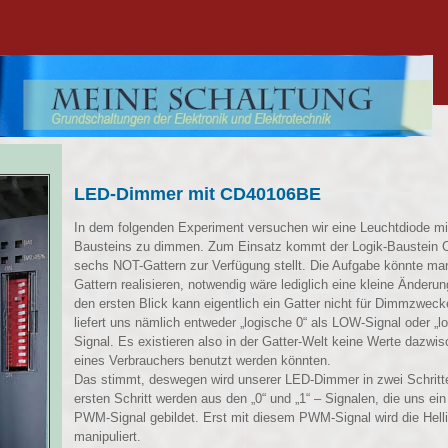
LED-Dimmer mit CD40106BE
In dem folgenden Experiment versuchen wir eine Leuchtdiode mit
Bausteins zu dimmen. Zum Einsatz kommt der Logik-Baustein 
sechs NOT-Gattern zur Verfügung stellt. Die Aufgabe könnte ma
Gattern realisieren, notwendig wäre lediglich eine kleine Änderu
den ersten Blick kann eigentlich ein Gatter nicht für Dimmzwec
liefert uns nämlich entweder „logische 0“ als LOW-Signal oder „l
Signal. Es existieren also in der Gatter-Welt keine Werte dazw
eines Verbrauchers benutzt werden könnten.
Das stimmt, deswegen wird unserer LED-Dimmer in zwei Schritte
ersten Schritt werden aus den „0“ und „1“ – Signalen, die uns ein 
PWM-Signal gebildet. Erst mit diesem PWM-Signal wird die Helli
manipuliert.