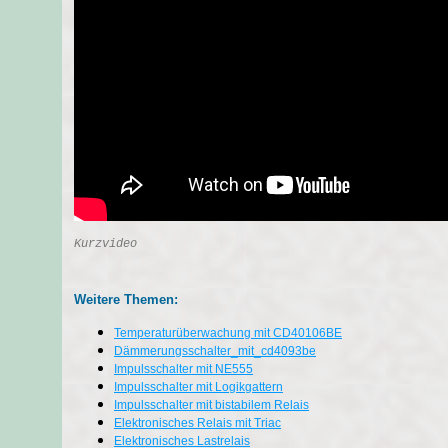
Kurzvideo
Weitere Themen:
Temperaturüberwachung mit CD40106BE
Dämmerungsschalter_mit_cd4093be
Impulsschalter mit NE555
Impulsschalter mit Logikgattern
Impulsschalter mit bistabilem Relais
Elektronisches Relais mit Triac
Elektronisches Lastrelais