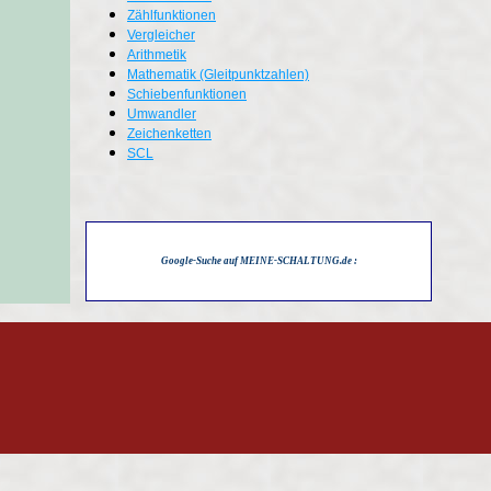
Zählfunktionen
Vergleicher
Arithmetik
Mathematik (Gleitpunktzahlen)
Schiebenfunktionen
Umwandler
Zeichenketten
SCL
Google-Suche auf MEINE-SCHALTUNG.de :