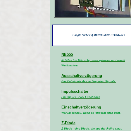
Google-Suche auf MEINE-SCHALTUNG.de :
NE555
NE555 – Ein Mikrochip wird geboren und macht
Weltkarriere.
Ausschaltverzögerung
Das Geheimnis des verlängerten Signals.
Impulsschalter
Ein Impuls - zwei Funktionen
Einschaltverzögerung
Warum schnell, wenn es langsam auch geht.
Z-Diode
Z-Diode - eine Diode, die aus der Reihe tanzt.